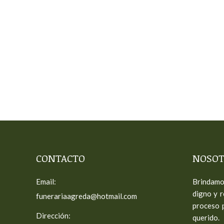
CONTACTO
NOSOT
Email:
Brindamos
digno y r
funerariaagreda@hotmail.com
proceso 
Dirección:
querido.