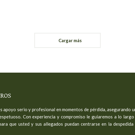
Cargar más
ROS
 apoyo serio y profesional en momentos de pérdida, asegurando u
espetuoso. Con experiencia y compromiso le guiaremos a lo largo d
para que usted y sus allegados puedan centrarse en la despedida 